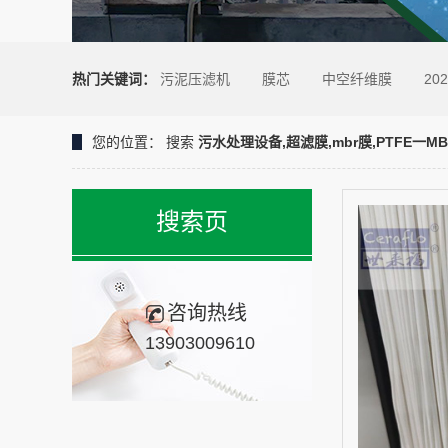
热门关键词：
污泥压滤机
膜芯
中空纤维膜
202
您的位置：
搜索
污水处理设备,超滤膜,mbr膜,PTFE一
搜索页
咨询热线
13903009610