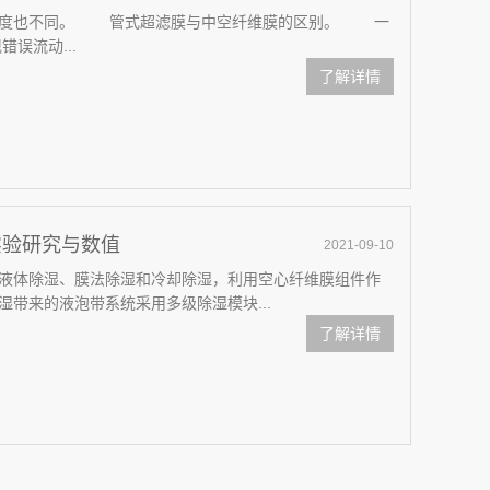
度也不同。 管式超滤膜与中空纤维膜的区别。 一
误流动...
了解详情
实验研究与数值
2021-09-10
体除湿、膜法除湿和冷却除湿，利用空心纤维膜组件作
带来的液泡带系统采用多级除湿模块...
了解详情